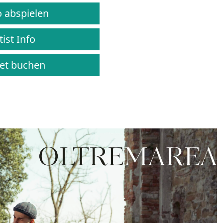
 abspielen
ist Info
et buchen