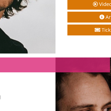
Video
Art
Tick
g