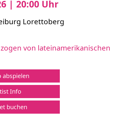
26 | 20:00 Uhr
reiburg Lorettoberg
hzogen von lateinamerikanischen
 abspielen
ist Info
et buchen