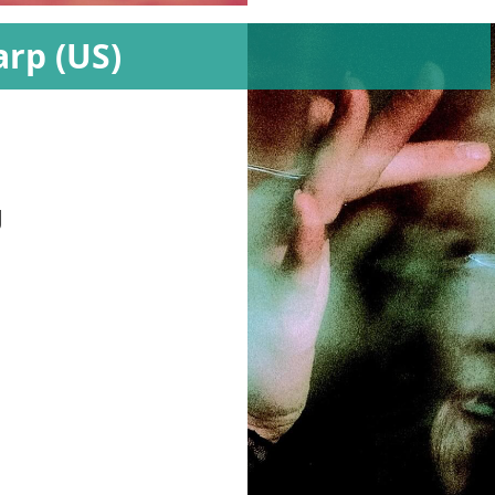
rp (US)
g