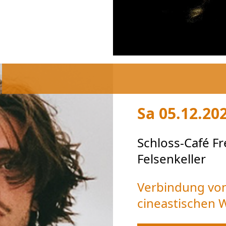
Sa 05.12.20
Schloss-Café F
Felsenkeller
Verbindung von
cineastischen 