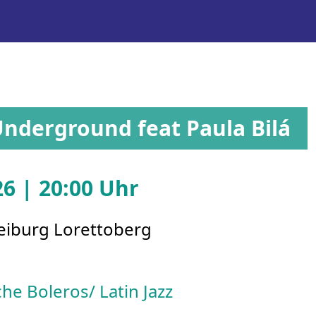
nderground feat Paula Bilá
26 | 20:00 Uhr
reiburg Lorettoberg
e Boleros/ Latin Jazz