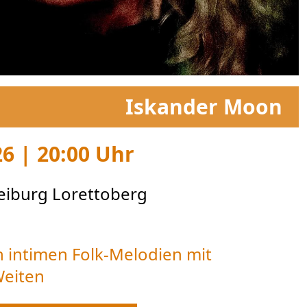
Iskander Moon
26 | 20:00 Uhr
reiburg Lorettoberg
 intimen Folk-Melodien mit
Weiten