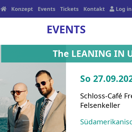
(current)
(current)
Konzept
Events
Tickets
Kontakt
Log in
EVENTS
The LEANING IN U
So 27.09.20
Schloss-Café F
Felsenkeller
Südamerikanisch