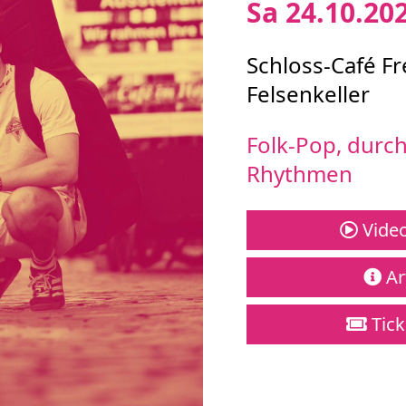
Sa 24.10.20
Schloss-Café F
Felsenkeller
Folk-Pop, durc
Rhythmen
Video
Art
Tick