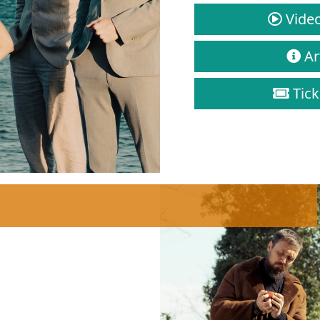
Video
Art
Tick
g