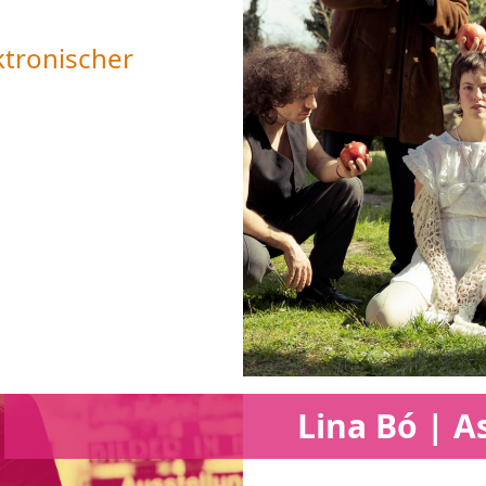
ktronischer
Lina Bó | A