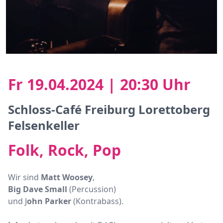
Fr 19.04.2024 | 20:30 Uhr
Schloss-Café Freiburg Lorettoberg
Felsenkeller
Folk, Rock, Pop
Wir sind
Matt Woosey
,
Big Dave Small
(Percussion)
und J
ohn Parker
(Kontrabass).